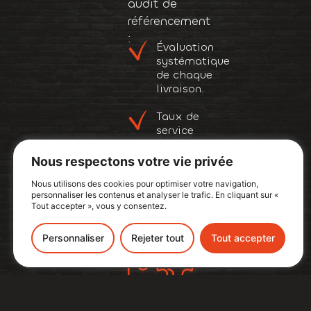
audit de
référencement
:
Évaluation
systématique
de chaque
livraison.
Taux de
service
actualisé en
permanence.
Nous respectons votre vie privée
Nous utilisons des cookies pour optimiser votre navigation,
Suivi des
personnaliser les contenus et analyser le trafic. En cliquant sur «
actions
Tout accepter », vous y consentez.
correctrices.
Personnaliser
Rejeter tout
Tout accepter
Les